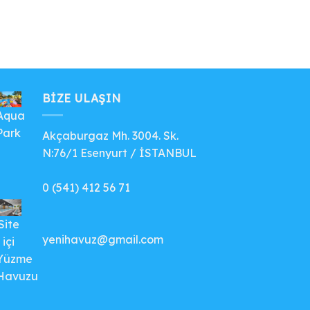
BIZE ULAŞIN
Aqua
Park
Akçaburgaz Mh. 3004. Sk.
N:76/1 Esenyurt / İSTANBUL
0 (541) 412 56 71
Site
yenihavuz@gmail.com
içi
Yüzme
Havuzu