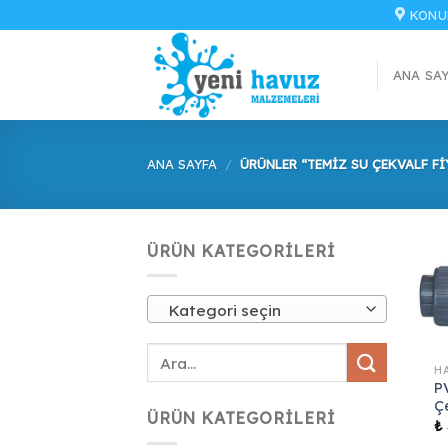
İçeriğe
KONU
atla
ANA SA
ANA SAYFA
/
ÜRÜNLER “TEMIZ SU ÇEKVALF FI
ÜRÜN KATEGORILERI
Kategori seçin
P
Ç
ÜRÜN KATEGORILERI
₺