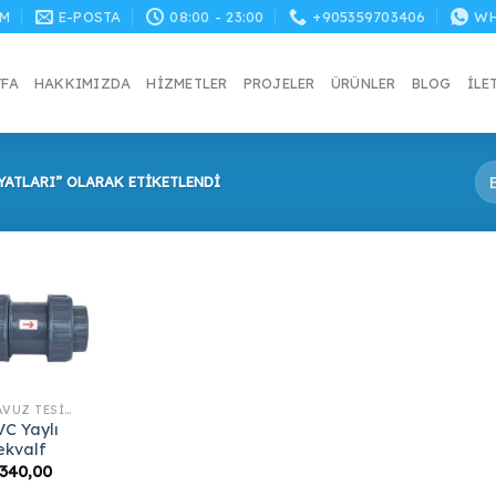
M
E-POSTA
08:00 - 23:00
+905359703406
WH
YFA
HAKKIMIZDA
HIZMETLER
PROJELER
ÜRÜNLER
BLOG
İLE
YATLARI” OLARAK ETIKETLENDI
HAVUZ TESISAT MALZEMELERI
VC Yaylı
ekvalf
340,00