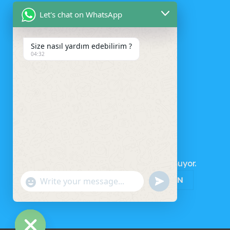
Let's chat on WhatsApp
Size nasıl yardım edebilirim ?
04:32
SEPET
Sepetinizde ürün bulunmuyor.
MAĞAZAYA GERI DÖN
UNDEFINED
"+CHATY_SETTINGS.LANG.EMOJI_PICKER+"
WhatsApp
Message