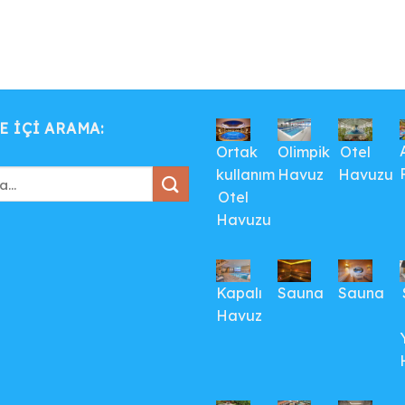
E IÇI ARAMA:
Ortak
Olimpik
Otel
kullanım
Havuz
Havuzu
Otel
Havuzu
Kapalı
Sauna
Sauna
Havuz