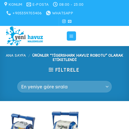
İçeriğe
KONUM
E-POSTA
08:00 - 23:00
atla
+905359703406
WHATSAPP
ANA SAYFA
/
ÜRÜNLER “TIGERSHARK HAVUZ ROBOTU” OLARAK
ETIKETLENDI
FILTRELE