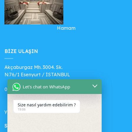
Hamam
BIZE ULAŞIN
Akçaburgaz Mh. 3004. Sk.
N:76/1 Esenyurt / İSTANBUL
Let's chat on WhatsApp
0 (541) 412 56 71
Size nasıl yardım edebilirim ?
19:06
yenihavuz@gmail.com
SEPET