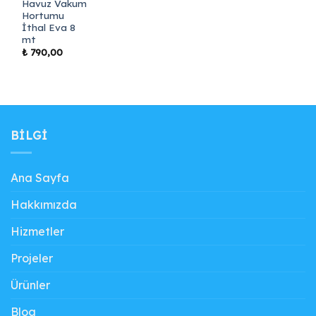
Havuz Vakum
Hortumu
İthal Eva 8
mt
₺
790,00
BILGI
Ana Sayfa
Hakkımızda
Hizmetler
Projeler
Ürünler
Blog