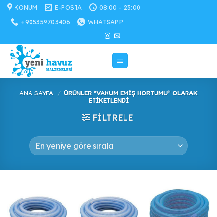
İçeriğe
KONUM
E-POSTA
08:00 - 23:00
atla
+905359703406
WHATSAPP
ANA SAYFA
/
ÜRÜNLER “VAKUM EMIŞ HORTUMU” OLARAK
ETIKETLENDI
FILTRELE