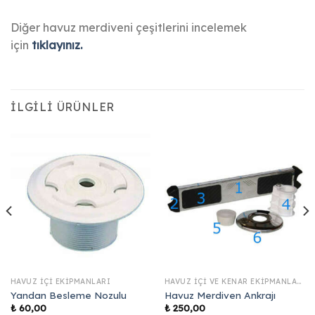
Diğer havuz merdiveni çeşitlerini incelemek
için
tıklayınız.
İLGILI ÜRÜNLER
HAVUZ İÇI EKIPMANLARI
HAVUZ İÇI VE KENAR EKIPMANLARI
Yandan Besleme Nozulu
Havuz Merdiven Ankrajı
₺
60,00
₺
250,00