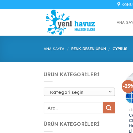
İçeriğe
KONU
atla
ANA SA
ANA SAYFA
/
RENK-DESEN ÜRÜN
/
CYPRUS
ÜRÜN KATEGORILERI
-25
Kategori seçin
Ce
C
ÜRÜN KATEGORILERI
H
L