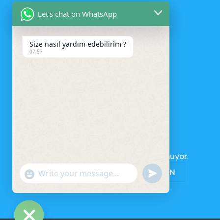
Let's chat on WhatsApp
Size nasıl yardım edebilirim ?
07:57
SEPET
Sepetinizde ürün bulunmuyor.
MAĞAZAYA GERI DÖN
UNDEFINED
"+CHATY_SETTINGS.LANG.EMOJI_PICKER+"
WhatsApp
Message