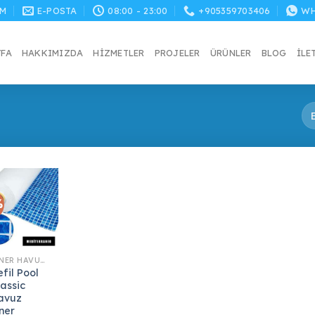
M
E-POSTA
08:00 - 23:00
+905359703406
WH
YFA
HAKKIMIZDA
HIZMETLER
PROJELER
ÜRÜNLER
BLOG
İLE
%
LINER HAVUZ KAPLAMA
fil Pool
lassic
avuz
iner