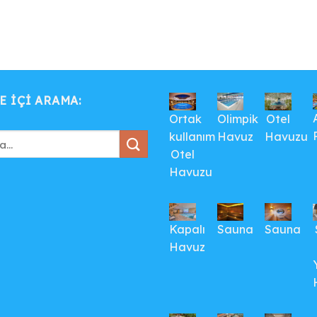
E IÇI ARAMA:
Ortak
Olimpik
Otel
kullanım
Havuz
Havuzu
Otel
Havuzu
Kapalı
Sauna
Sauna
Havuz