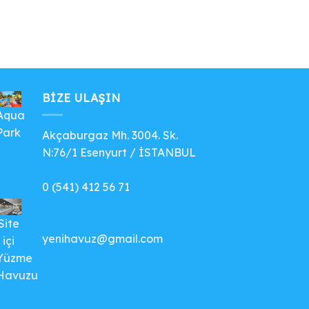
BIZE ULAŞIN
Aqua
Park
Akçaburgaz Mh. 3004. Sk.
N:76/1 Esenyurt / İSTANBUL
0 (541) 412 56 71
Site
yenihavuz@gmail.com
içi
Yüzme
Havuzu