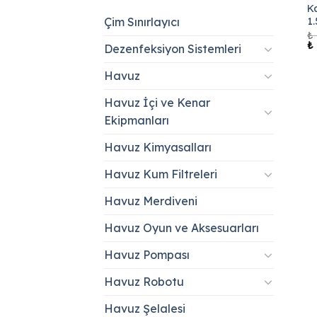
K
1
Çim Sınırlayıcı
₺
Or
₺
Dezenfeksiyon Sistemleri
fi
₺ 
Havuz
Havuz İçi ve Kenar
Ekipmanları
Havuz Kimyasalları
Havuz Kum Filtreleri
Havuz Merdiveni
Havuz Oyun ve Aksesuarları
Havuz Pompası
Havuz Robotu
Havuz Şelalesi