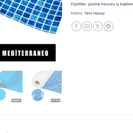
Fiyatları
,
yüzme havuzu iç kapla
Marka:
Yeni Havuz