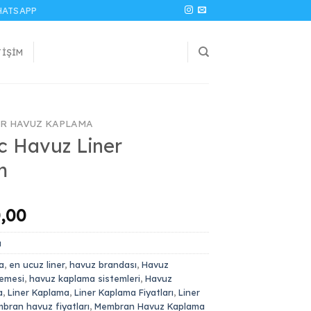
ATSAPP
TIŞIM
ER HAVUZ KAPLAMA
ic Havuz Liner
m
l
Şu
,00
andaki
a
0,00.
fiyat:
₺ 1.800,00.
a
,
en ucuz liner
,
havuz brandası
,
Havuz
emesi
,
havuz kaplama sistemleri
,
Havuz
a
,
Liner Kaplama
,
Liner Kaplama Fiyatları
,
Liner
bran havuz fiyatları
,
Membran Havuz Kaplama