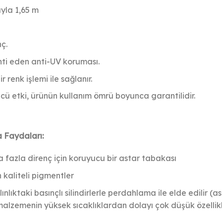
ıyla 1,65 m
ç.
nti eden anti-UV koruması.
 renk işlemi ile sağlanır.
cü etki, ürünün kullanım ömrü boyunca garantilidir.
a Faydaları:
 fazla direnç için koruyucu bir astar tabakası
in kaliteli pigmentler
ıktaki basınçlı silindirlerle perdahlama ile elde edilir (ast
malzemenin yüksek sıcaklıklardan dolayı çok düşük özellik