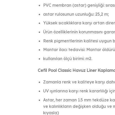
PVC membran (astar) genişliği: sıras
astar rulosunun uzunluğu: 25,2 m;
Yüksek sıcaklıklara karşı artan diren
Ürün özelliklerinin korunmasını gara
Renk pigmentlerinin kalitesi uygun bir
Mantar ilacı tedavisi: Mantar öldürü
kullanılan ölçü birimi: m2.
Cefil Pool Classic Havuz Liner Kaplam
Zamanla renk ve kaliteye karşı daha
UV ışınlarına karşı renk kararlılığı iç
Astar, her zaman 1.5 mm tekdüze kalınl
ve kalınlıkların değişken olduğu ve 
kıyasla)