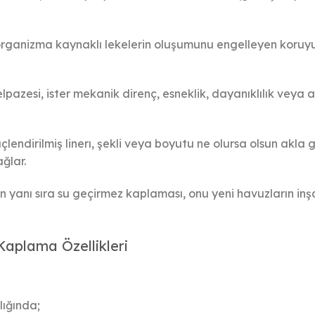
rganizma kaynaklı lekelerin oluşumunu engelleyen koruyu
elpazesi, ister mekanik direnç, esneklik, dayanıklılık veya
çlendirilmiş linerı, şekli veya boyutu ne olursa olsun akla
ğlar.
in yanı sıra su geçirmez kaplaması, onu yeni havuzların inşa
Kaplama Özellikleri
lığında;