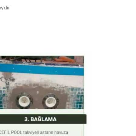
aydır