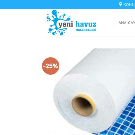
İçeriğe
KONU
atla
ANA SA
-25%