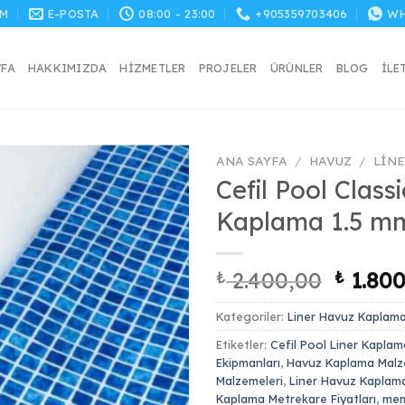
M
E-POSTA
08:00 - 23:00
+905359703406
WH
YFA
HAKKIMIZDA
HIZMETLER
PROJELER
ÜRÜNLER
BLOG
İLE
ANA SAYFA
/
HAVUZ
/
LIN
Cefil Pool Class
Kaplama 1.5 m
Orijina
₺
2.400,00
₺
1.800
fiyat:
Kategoriler:
Liner Havuz Kaplam
₺ 2.40
Etiketler:
Cefil Pool Liner Kaplam
Ekipmanları
,
Havuz Kaplama Malz
Malzemeleri
,
Liner Havuz Kaplam
Kaplama Metrekare Fiyatları
,
mem