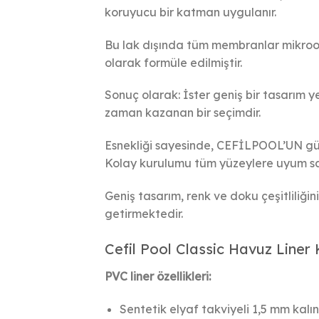
koruyucu bir katman uygulanır.
Bu lak dışında tüm membranlar mikroo
olarak formüle edilmiştir.
Sonuç olarak: İster geniş bir tasarım y
zaman kazanan bir seçimdir.
Esnekliği sayesinde,
CEFİLPOOL’UN
gü
Kolay kurulumu tüm yüzeylere uyum sa
Geniş tasarım, renk ve doku çeşitliliğin
getirmektedir.
Cefil Pool Classic Havuz Liner 
PVC liner özellikleri:
Sentetik elyaf takviyeli 1,5 mm kalın