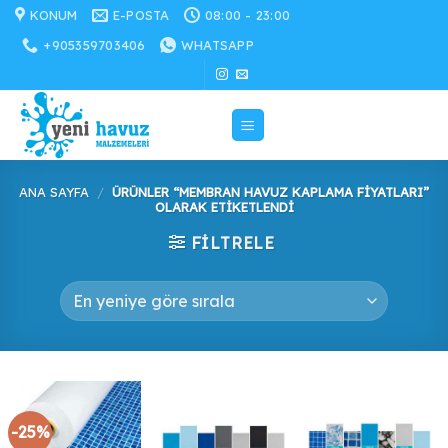
İçeriğe
KONUM
E-POSTA
08:00 - 23:00
atla
+905359703406
WHATSAPP
ANA SAYFA
/
ÜRÜNLER “MEMBRAN HAVUZ KAPLAMA FIYATLARI”
OLARAK ETIKETLENDI
FILTRELE
-25%