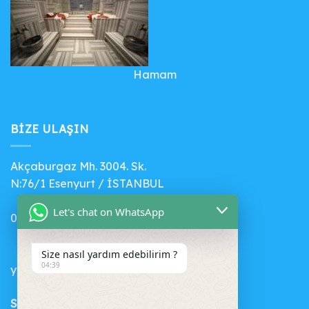
Hamam
BIZE ULAŞIN
Akçaburgaz Mh. 3004. Sk.
N:76/1 Esenyurt / İSTANBUL
Let's chat on WhatsApp
0 (541) 412 56 71
Size nasıl yardım edebilirim ?
04:39
yenihavuz@gmail.com
SEPET