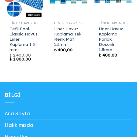
LINER HAVUZ KAPLAMA
LINER HAVUZ KAPLAMA
LINER HAVUZ KAPLAMA
Cefil Pool
Liner Havuz
Liner Havuz
Classic Havuz
Kaplama Tek
Kaplama
Liner
Renk Mat
Parlak
Kaplama 1.5
1.5mm
Desenli
mm
1.5mm
₺
400,00
₺
2.400,00
₺
400,00
Orijinal
Şu
₺
1.800,00
fiyat:
andaki
₺ 2.400,00.
fiyat:
₺ 1.800,00.
BILGI
Ana Sayfa
Hakkımızda
Hizmetler