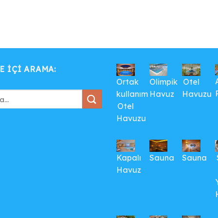
E IÇI ARAMA:
Ortak
Olimpik
Otel
kullanım
Havuz
Havuzu
Otel
Havuzu
Kapalı
Sauna
Sauna
Havuz