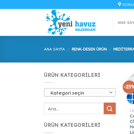
İçeriğe
KONU
atla
ANA SA
ANA SAYFA
/
RENK-DESEN ÜRÜN
/
MEDITERR
ÜRÜN KATEGORILERI
-25
Kategori seçin
Ce
C
ÜRÜN KATEGORILERI
H
L