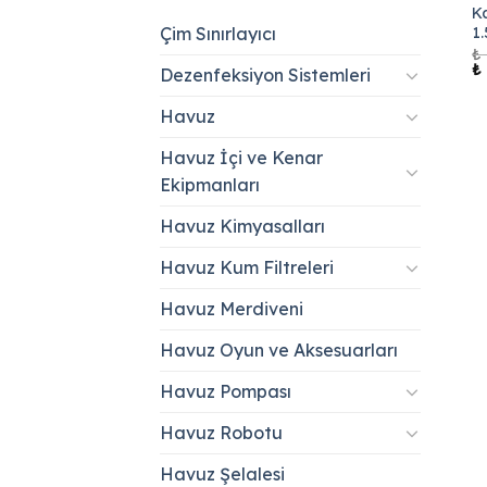
K
1
Çim Sınırlayıcı
₺
Or
₺
Dezenfeksiyon Sistemleri
fi
₺ 
Havuz
Havuz İçi ve Kenar
Ekipmanları
Havuz Kimyasalları
Havuz Kum Filtreleri
Havuz Merdiveni
Havuz Oyun ve Aksesuarları
Havuz Pompası
Havuz Robotu
Havuz Şelalesi