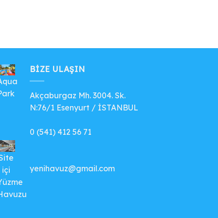
BIZE ULAŞIN
Aqua
Park
Akçaburgaz Mh. 3004. Sk.
N:76/1 Esenyurt / İSTANBUL
0 (541) 412 56 71
Site
yenihavuz@gmail.com
içi
Yüzme
Havuzu