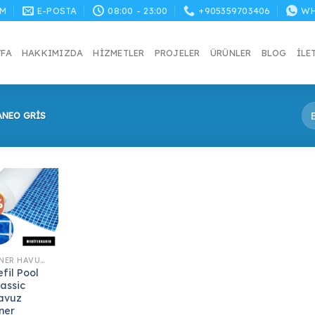
M
E-POSTA
08:00 - 23:00
+905359703406
WH
YFA
HAKKIMIZDA
HIZMETLER
PROJELER
ÜRÜNLER
BLOG
İLE
ANEO GRIS
%
LINER HAVUZ KAPLAMA
fil Pool
lassic
avuz
iner