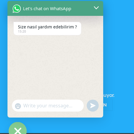
Let's chat on WhatsApp
Size nasıl yardım edebilirim ?
15:20
SEPET
Sepetinizde ürün bulunmuyor.
MAĞAZAYA GERI DÖN
UNDEFINED
"+CHATY_SETTINGS.LANG.EMOJI_PICKER+"
WhatsApp
Message