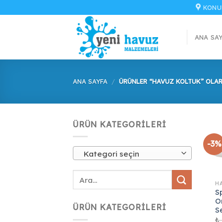
İçeriğe
KONU
atla
ANA SA
ANA SAYFA
/
ÜRÜNLER “HAVUZ KOLTUK” OLAR
ÜRÜN KATEGORILERI
-3%
Kategori seçin
S
O
ÜRÜN KATEGORILERI
S
₺