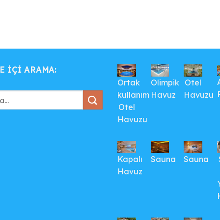
E IÇI ARAMA:
Ortak
Olimpik
Otel
kullanım
Havuz
Havuzu
Otel
Havuzu
Kapalı
Sauna
Sauna
Havuz