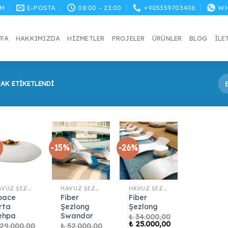
M
E-POSTA
08:00 - 23:00
+905359703406
WH
YFA
HAKKIMIZDA
HIZMETLER
PROJELER
ÜRÜNLER
BLOG
İLE
AK ETIKETLENDI
-15%
-26%
HAVUZ ŞEZLONG
HAVUZ ŞEZLONG
HAVUZ ŞEZLONG
pace
Fiber
Fiber
rta
Şezlong
Şezlong
ehpa
Swandor
₺
34.000,00
Orijinal
₺
25.000,00
29.000,00
₺
52.000,00