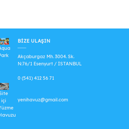
BIZE ULAŞIN
Aqua
Park
Akçaburgaz Mh. 3004. Sk.
N:76/1 Esenyurt / İSTANBUL
0 (541) 412 56 71
Site
yenihavuz@gmail.com
içi
Yüzme
Havuzu