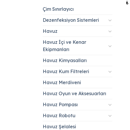
Or
₺
fi
Ş
Çim Sınırlayıcı
₺ 
a
fi
₺ 
Dezenfeksiyon Sistemleri
Havuz
Havuz İçi ve Kenar
Ekipmanları
Havuz Kimyasalları
Havuz Kum Filtreleri
Havuz Merdiveni
Havuz Oyun ve Aksesuarları
Havuz Pompası
Havuz Robotu
Havuz Şelalesi