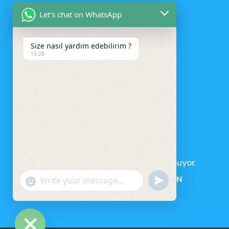
Let's chat on WhatsApp
Size nasıl yardım edebilirim ?
10:28
SEPET
Sepetinizde ürün bulunmuyor.
MAĞAZAYA GERI DÖN
UNDEFINED
"+CHATY_SETTINGS.LANG.EMOJI_PICKER+"
WhatsApp
Message