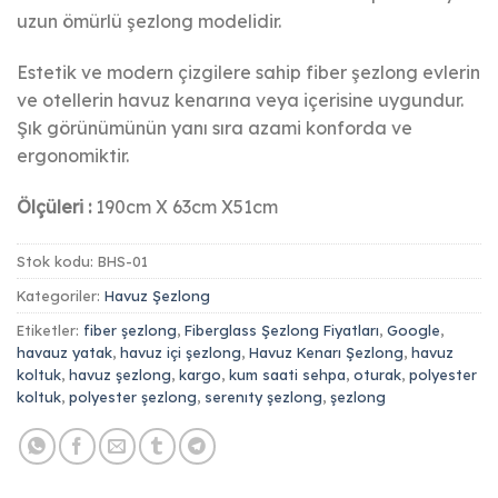
uzun ömürlü şezlong modelidir.
Estetik ve modern çizgilere sahip fiber şezlong evlerin
ve otellerin havuz kenarına veya içerisine uygundur.
Şık görünümünün yanı sıra azami konforda ve
ergonomiktir.
Ölçüleri :
190cm X 63cm X51cm
Stok kodu:
BHS-01
Kategoriler:
Havuz Şezlong
Etiketler:
fiber şezlong
,
Fiberglass Şezlong Fiyatları
,
Google
,
havauz yatak
,
havuz içi şezlong
,
Havuz Kenarı Şezlong
,
havuz
koltuk
,
havuz şezlong
,
kargo
,
kum saati sehpa
,
oturak
,
polyester
koltuk
,
polyester şezlong
,
serenıty şezlong
,
şezlong