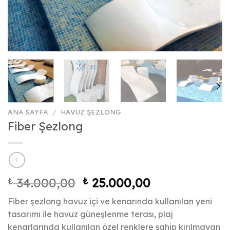
ANA SAYFA
/
HAVUZ ŞEZLONG
Fiber Şezlong
Orijinal
Şu
₺
34.000,00
₺
25.000,00
fiyat:
andaki
Fiber şezlong havuz içi ve kenarında kullanılan yeni
₺ 34.000,00.
fiyat:
tasarımı ile havuz güneşlenme terası, plaj
₺ 25.000,00.
kenarlarında kullanılan özel renklere sahip kırılmayan