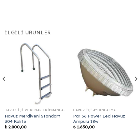
İLGILI ÜRÜNLER
HAVUZ İÇI VE KENAR EKIPMANLARI
HAVUZ İÇI AYDINLATMA
Havuz Merdiveni Standart
Par 56 Power Led Havuz
304 Kalite
Ampulü 18w
₺
2.800,00
₺
1.650,00
00.